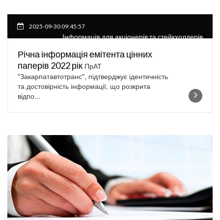
2025-09-30 09:45:57
Інформація для акціонерів та стейкхолдерів
Річна інформація емітента цінних
паперів 2022 рік
ПрАТ
"Закарпатавтотранс", підтверджує ідентичність
та достовірність інформації, що розкрита
відпо...