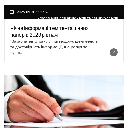
2025-09-30 11:15:23
Інформація для акціонерів та стейкхолдерів
Річна інформація емітента цінних
паперів 2023 рік
ПрАТ
"Закарпатавтотранс", підтверджує ідентичність
та достовірність інформації, що розкрита
відпо...