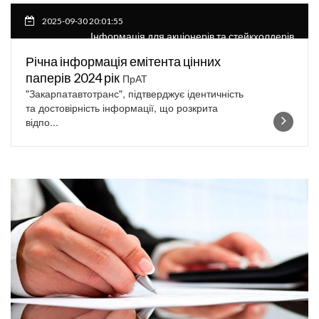
2025-09-30 20:01:55
Інформація для акціонерів та стейкхолдерів
Річна інформація емітента цінних
паперів 2024 рік
ПрАТ
"Закарпатавтотранс", підтверджує ідентичність
та достовірність інформації, що розкрита
відпо...