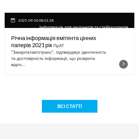
2025-09-30 08:01:38
Інформація для акціонерів та стейкхолдерів
Річна інформація емітента цінних
паперів 2021 рік
ПрАТ
"Закарпатавтотранс", підтверджує ідентичність
та достовірність інформації, що розкрита
відпо...
ВСІ СТАТТІ