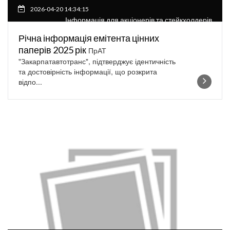
2026-04-20 14:34:15
Інформація для акціонерів та стейкхолдерів
Річна інформація емітента цінних
паперів 2025 рік
ПрАТ
"Закарпатавтотранс", підтверджує ідентичність
та достовірність інформації, що розкрита
відпо...