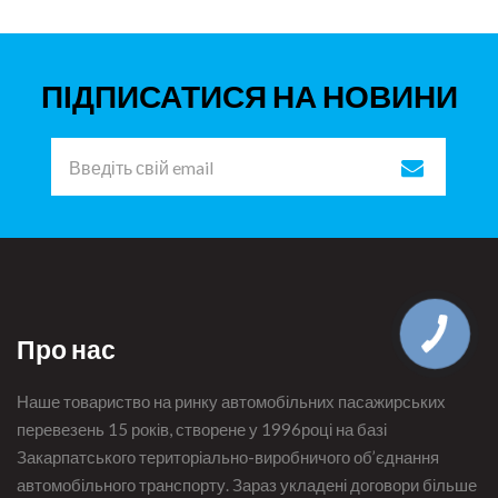
ПІДПИСАТИСЯ НА НОВИНИ
Про нас
Наше товариство на ринку автомобільних пасажирських
перевезень 15 років, створене у 1996році на базі
Закарпатського територіально-виробничого об’єднання
автомобільного транспорту. Зараз укладені договори більше