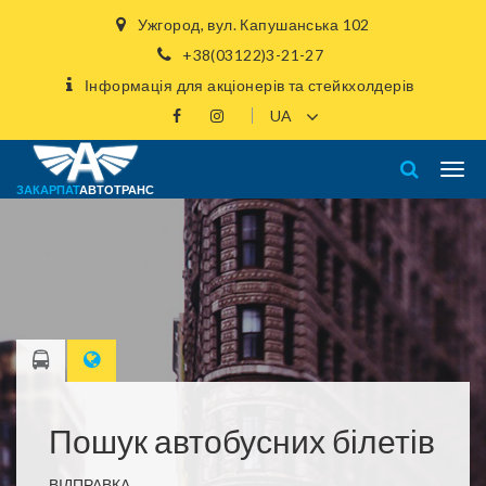
Ужгород, вул. Капушанська 102
+38(03122)3-21-27
Інформація для акціонерів та стейкхолдерів
ЗАКАРПАТ
АВТОТРАНС
Пошук автобусних білетів
ВІДПРАВКА