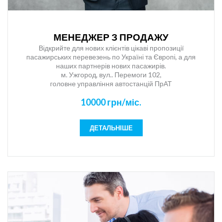
МЕНЕДЖЕР З ПРОДАЖУ
Відкрийте для нових клієнтів цікаві пропозиції
пасажирських перевезень по Україні та Європі, а для
наших партнерів нових пасажирів.
м. Ужгород, вул.. Перемоги 102,
головне управління автостанцій ПрАТ
“Закарпатавтотранс”!
10000 грн/міс.
Якщо Ви відкриті до спілкування, вмієте працювати з
людьми, Вам подобається навчатись, Ви легко оперуєте
великою кількістю інформації та ефективно організовуєте
ДЕТАЛЬНІШЕ
свій робочий час, тоді ця робота для Вас.
Наша сфера діяльності: транспорт, логістика, пасажирські
перевезення, продаж квитків, туризм.
Якості: комунікабельність, відповідальність, оперативність,
уважність до виконуваної роботи, добре поставлена
дикція, диплом про повну вищу освіту (перевага:
економічна або юридична освіта)
Навички: