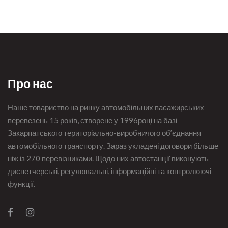
Про нас
Наше товариство на ринку автомобільних пасажирських
перевезень 15 років, створене у 1996році на базі
Закарпатського територіально-виробничого об’єднання
автомобільного транспорту. Зараз укладені договори більше
ніж із 270 перевізниками. Щодо них автостанції виконують
диспетчерські, регулювальні, інформаційні та контролюючі
функції.