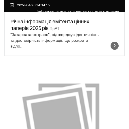
2026-04-20 14:34:15
Інформація для акціонерів та стейкхолдерів
Річна інформація емітента цінних
паперів 2025 рік
ПрАТ
"Закарпатавтотранс", підтверджує ідентичність
та достовірність інформації, що розкрита
відпо...