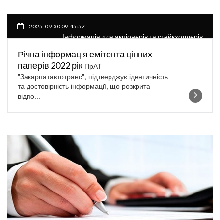
2025-09-30 09:45:57
Інформація для акціонерів та стейкхолдерів
Річна інформація емітента цінних
паперів 2022 рік
ПрАТ
"Закарпатавтотранс", підтверджує ідентичність
та достовірність інформації, що розкрита
відпо...