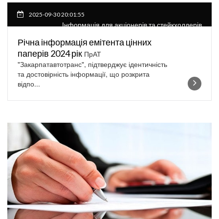
2025-09-30 20:01:55
Інформація для акціонерів та стейкхолдерів
Річна інформація емітента цінних
паперів 2024 рік
ПрАТ
"Закарпатавтотранс", підтверджує ідентичність
та достовірність інформації, що розкрита
відпо...