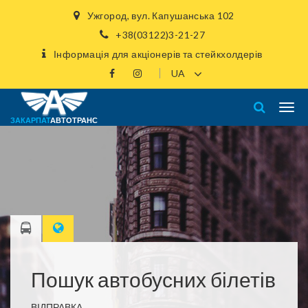
Ужгород, вул. Капушанська 102
+38(03122)3-21-27
Інформація для акціонерів та стейкхолдерів
ЗАКАРПАТ
АВТОТРАНС
Пошук автобусних білетів
ВІДПРАВКА