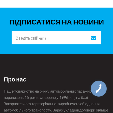
ПІДПИСАТИСЯ НА НОВИНИ
Про нас
Наше товариство на ринку автомобільних пасажирських
перевезень 15 років, створене у 1996році на базі
Закарпатського територіально-виробничого об’єднання
автомобільного транспорту. Зараз укладені договори більше