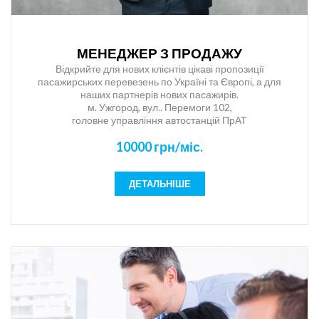
МЕНЕДЖЕР З ПРОДАЖУ
Відкрийте для нових клієнтів цікаві пропозиції
пасажирських перевезень по Україні та Європі, а для
наших партнерів нових пасажирів.
м. Ужгород, вул.. Перемоги 102,
головне управління автостанцій ПрАТ
“Закарпатавтотранс”!
10000 грн/міс.
Якщо Ви відкриті до спілкування, вмієте працювати з
людьми, Вам подобається навчатись, Ви легко оперуєте
великою кількістю інформації та ефективно організовуєте
ДЕТАЛЬНІШЕ
свій робочий час, тоді ця робота для Вас.
Наша сфера діяльності: транспорт, логістика, пасажирські
перевезення, продаж квитків, туризм.
Якості: комунікабельність, відповідальність, оперативність,
уважність до виконуваної роботи, добре поставлена
дикція, диплом про повну вищу освіту (перевага:
економічна або юридична освіта)
Навички: