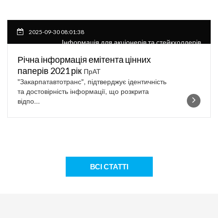
2025-09-30 08:01:38
Інформація для акціонерів та стейкхолдерів
Річна інформація емітента цінних
паперів 2021 рік
ПрАТ
"Закарпатавтотранс", підтверджує ідентичність
та достовірність інформації, що розкрита
відпо...
ВСІ СТАТТІ