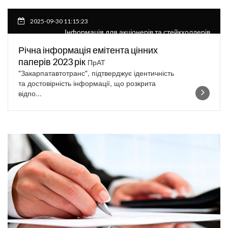
2025-09-30 11:15:23
Інформація для акціонерів та стейкхолдерів
Річна інформація емітента цінних
паперів 2023 рік
ПрАТ
"Закарпатавтотранс", підтверджує ідентичність
та достовірність інформації, що розкрита
відпо...