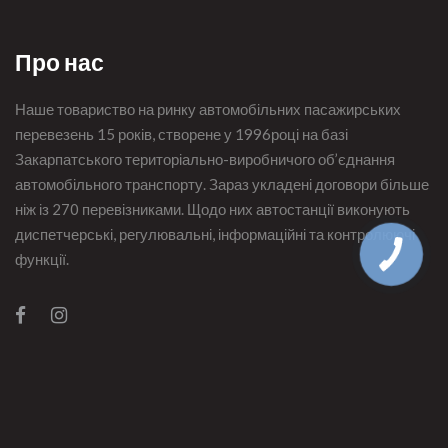
Про нас
Наше товариство на ринку автомобільних пасажирських
перевезень 15 років, створене у 1996році на базі
Закарпатського територіально-виробничого об’єднання
автомобільного транспорту. Зараз укладені договори більше
ніж із 270 перевізниками. Щодо них автостанції виконують
диспетчерські, регулювальні, інформаційні та контролюючі
функції.