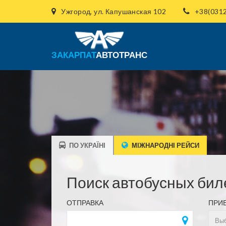
Ужгород, ул. Капушанская 102
+38(0312
ЗАКАРПАТ
АВТОТРАНС
ПО УКРАЇНІ
МІЖНАРОДНІ РЕЙСИ
Поиск автобусных бил
ОТПРАВКА
ПРИ