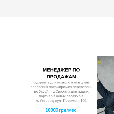
МЕНЕДЖЕР ПО
ПРОДАЖАМ
Відкрийте для нових клієнтів цікаві
пропозиції пасажирських перевезень
по Україні та Європі, а для наших
партнерів нових пасажирів.
м. Ужгород, вул.. Перемоги 102,
головне управління автостанцій ПрАТ
10000 грн/мес.
“Закарпатавтотранс”!