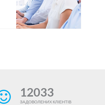
зультат
ись;
аж;
нтами;
ого
ку дня.
18:00
12033
вання
ЗАДОВОЛЕНИХ КЛІЕНТІВ