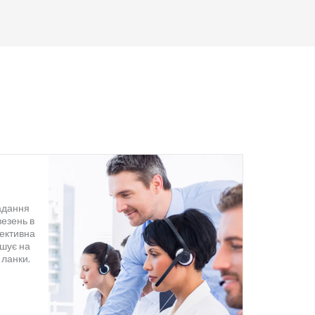
надання
везень в
пективна
шує на
 ланки.
вна та
на тоді
нду!!