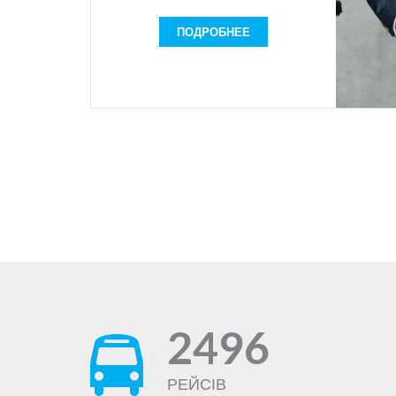
Якщо Ви відкриті до спілкування,
вмієте працювати з людьми, Вам
ПОДРОБНЕЕ
подобається навчатись, Ви легко
оперуєте великою кількістю
інформації та ефективно
організовуєте свій робочий час, тоді
ця робота для Вас.
Наша сфера діяльності: транспорт,
логістика, пасажирські перевезення,
продаж квитків, туризм.
Якості: комунікабельність,
відповідальність, оперативність,
уважність до виконуваної роботи,
добре поставлена дикція, диплом
про повну вищу освіту (перевага:
економічна або юридична освіта)
Навички:
володіння основними
2496
офісними програми (MS Office)
знання англійської мови
(середній рівень та вище
РЕЙСІВ
середнього).