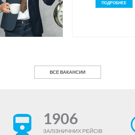
Вимоги:
ПОДРОБНЕЕ
— дисциплінованість;
— бажання вчитися;
— охайність;
— комунікабельність;
— бажання працювати на ре
та професійно розвиват
Обов`язки:
виконанням плану прод
ввічливе спілкування з кліє
ВСЕ ВАКАНСИИ
виконання вказівок вищ
керівництва;
дотримання правил розпоряд
Умови роботи:
1)Графік роботи:
Пн-пт, з 06:00 (08:00) до 
1906
2/2 з 06:00 до 18:00
2) Офіційне працевлашту
ЗАЛІЗНИЧНИХ РЕЙСІВ
(соціальний пакет).