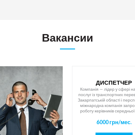
Вакансии
ДИСПЕТЧЕР
Компанія — лідер у сфері 
послуг із транспортних пере
Закарпатській області і перс
міжнародна компанія запро
роботу керівників середньої
Якщо Ви амбітна, перспекти
6000 грн/мес.
націлена на результат люди
запрошуємо до нас в кома